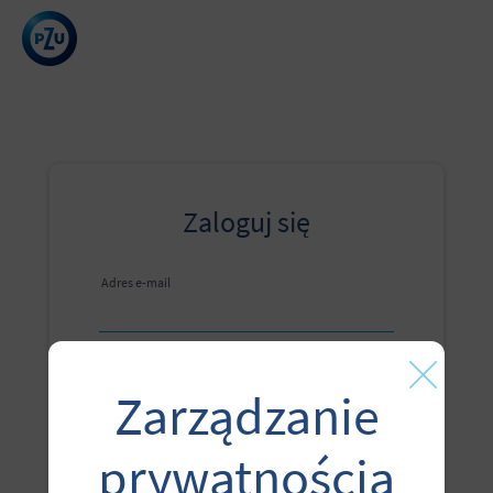
Zaloguj się
Adres e-mail
Hasło
Zarządzanie
ZAMKN
prywatnością