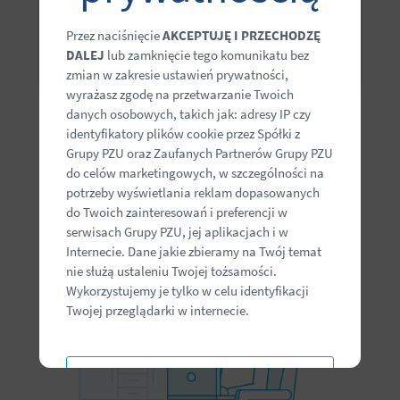
Przez naciśnięcie
AKCEPTUJĘ I PRZECHODZĘ
Nie pamiętam hasła
DALEJ
lub zamknięcie tego komunikatu bez
zmian w zakresie ustawień prywatności,
wyrażasz zgodę na przetwarzanie Twoich
danych osobowych, takich jak: adresy IP czy
identyfikatory plików cookie przez Spółki z
Grupy PZU oraz Zaufanych Partnerów Grupy PZU
Jesteś we właściwym miejscu
do celów marketingowych, w szczególności na
Zaloguj się, by móc korzystać ze swoich benefitów!
potrzeby wyświetlania reklam dopasowanych
do Twoich zainteresowań i preferencji w
serwisach Grupy PZU, jej aplikacjach i w
Internecie. Dane jakie zbieramy na Twój temat
nie służą ustaleniu Twojej tożsamości.
Wykorzystujemy je tylko w celu identyfikacji
Twojej przeglądarki w internecie.
Wyrażenie zgody jest dobrowolne, możesz ją w
każdej chwili wycofać w USTAWIENIACH
USTAWIENIA ZAAWANSOWANE
ZAAWANSOWANYCH.